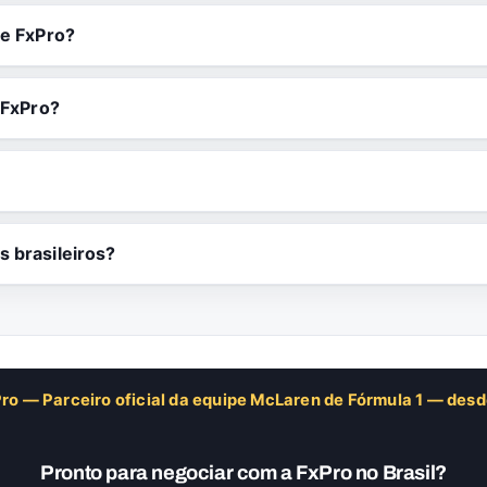
te FxPro?
 FxPro?
s brasileiros?
ro — Parceiro oficial da equipe McLaren de Fórmula 1 — des
Pronto para negociar com a FxPro no Brasil?