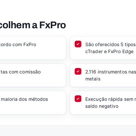
scolhem a FxPro
acordo com FxPro
São oferecidos 5 tipo
cTrader e FxPro Edge
ontas com comissão
2.116 instrumentos nas
metais
 maioria dos métodos
Execução rápida sem 
saldo negativo