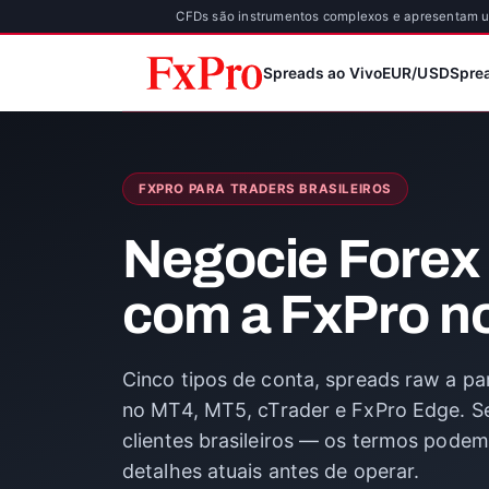
CFDs são instrumentos complexos e apresentam um
Spreads ao Vivo
EUR/USD
Spre
FXPRO PARA TRADERS BRASILEIROS
Negocie Forex
com a FxPro no
Cinco tipos de conta, spreads raw a par
no MT4, MT5, cTrader e FxPro Edge. Se
clientes brasileiros — os termos podem
detalhes atuais antes de operar.