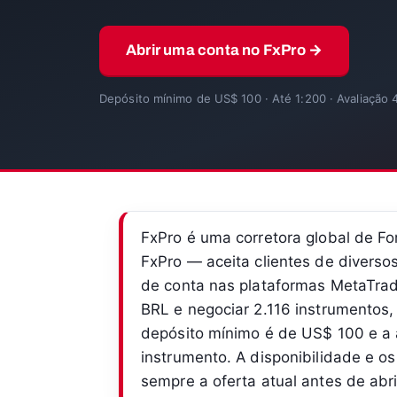
Abrir uma conta no FxPro →
Depósito mínimo de US$ 100 · Até 1:200 · Avaliação 
FxPro é uma corretora global de 
FxPro — aceita clientes de diverso
de conta nas plataformas MetaTrad
BRL e negociar 2.116 instrumentos, 
depósito mínimo é de US$ 100 e a
instrumento. A disponibilidade e o
sempre a oferta atual antes de abr