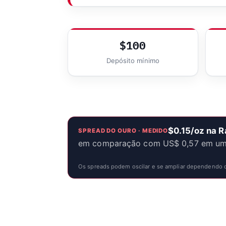
$100
Depósito mínimo
$0.15/oz na 
SPREAD DO OURO · MEDIDO
em comparação com US$ 0,57 em uma 
Os spreads podem oscilar e se ampliar dependendo da