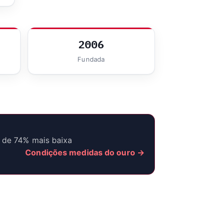
2006
Fundada
 de 74% mais baixa
Condições medidas do ouro →