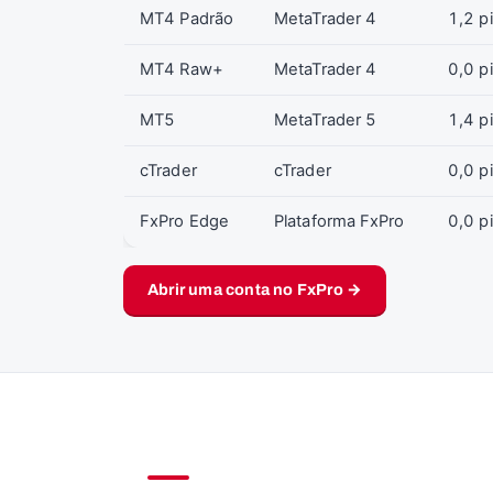
MT4 Padrão
MetaTrader 4
1,2 p
MT4 Raw+
MetaTrader 4
0,0 p
MT5
MetaTrader 5
1,4 p
cTrader
cTrader
0,0 p
FxPro Edge
Plataforma FxPro
0,0 p
Abrir uma conta no FxPro →