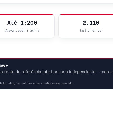
Até 1:200
2,110
Alavancagem máxima
Instrumentos
Raw+
fonte de referência interbancária independente — cerca
 liquidez, das notícias e das condições de mercado.