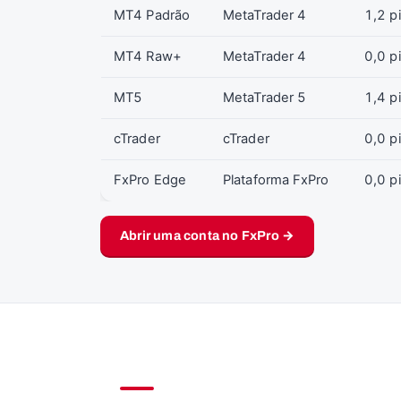
MT4 Padrão
MetaTrader 4
1,2 p
MT4 Raw+
MetaTrader 4
0,0 p
MT5
MetaTrader 5
1,4 p
cTrader
cTrader
0,0 p
FxPro Edge
Plataforma FxPro
0,0 p
Abrir uma conta no FxPro →