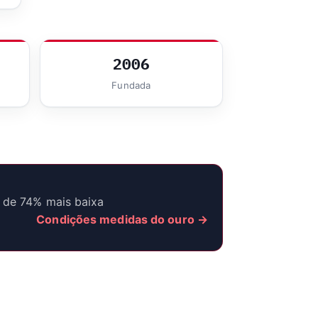
2006
Fundada
 de 74% mais baixa
Condições medidas do ouro →