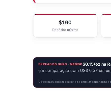
$100
Depósito mínimo
$0.15/oz na 
SPREAD DO OURO · MEDIDO
em comparação com US$ 0,57 em uma 
Os spreads podem oscilar e se ampliar dependendo da