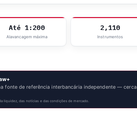
Até 1:200
2,110
Alavancagem máxima
Instrumentos
Raw+
fonte de referência interbancária independente — cerca
 liquidez, das notícias e das condições de mercado.