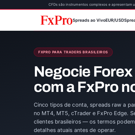
CFDs são instrumentos complexos e apresentam um
Spreads ao Vivo
EUR/USD
Spre
FXPRO PARA TRADERS BRASILEIROS
Negocie Forex
com a FxPro no
Cinco tipos de conta, spreads raw a par
no MT4, MT5, cTrader e FxPro Edge. Se
clientes brasileiros — os termos podem
detalhes atuais antes de operar.