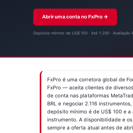
Abrir uma conta no FxPro →
Depósito mínimo de US$ 100 · Até 1:200 · Avaliação 
FxPro é uma corretora global de 
FxPro — aceita clientes de diverso
de conta nas plataformas MetaTrad
BRL e negociar 2.116 instrumentos, 
depósito mínimo é de US$ 100 e a
instrumento. A disponibilidade e o
sempre a oferta atual antes de abr