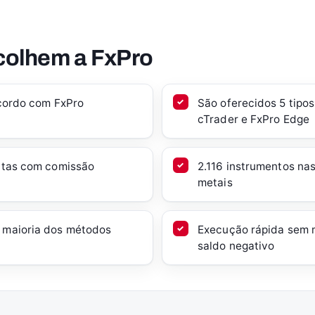
scolhem a FxPro
acordo com FxPro
São oferecidos 5 tipo
cTrader e FxPro Edge
ontas com comissão
2.116 instrumentos nas
metais
 maioria dos métodos
Execução rápida sem 
saldo negativo