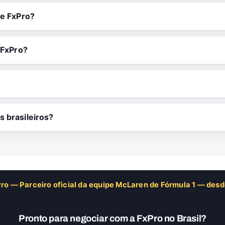
te FxPro?
 FxPro?
s brasileiros?
ro — Parceiro oficial da equipe McLaren de Fórmula 1 — des
Pronto para negociar com a FxPro no Brasil?