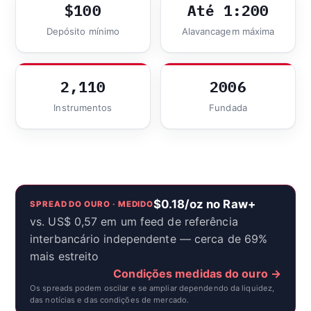
$100
Até 1:200
Depósito mínimo
Alavancagem máxima
2,110
2006
Instrumentos
Fundada
$0.18/oz no Raw+
SPREAD DO OURO · MEDIDO
vs. US$ 0,57 em um feed de referência
interbancário independente — cerca de 69%
mais estreito
Condições medidas do ouro →
Os spreads podem oscilar e se ampliar dependendo da liquidez,
das notícias e das condições de mercado.