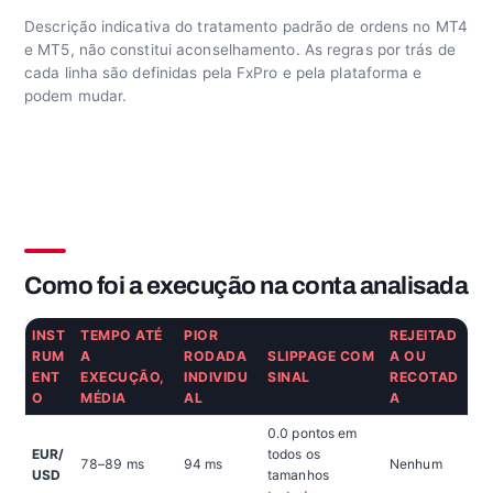
Descrição indicativa do tratamento padrão de ordens no MT4
e MT5, não constitui aconselhamento. As regras por trás de
cada linha são definidas pela FxPro e pela plataforma e
podem mudar.
Como foi a execução na conta analisada
INST
TEMPO ATÉ
PIOR
REJEITAD
RUM
A
RODADA
SLIPPAGE COM
A OU
ENT
EXECUÇÃO,
INDIVIDU
SINAL
RECOTAD
O
MÉDIA
AL
A
0.0 pontos em
EUR/
todos os
78–89 ms
94 ms
Nenhum
USD
tamanhos