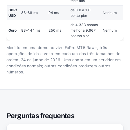
testados
GBP/
de 0.0 a 1.0
83–88 ms
94 ms
Nenhum
USD
ponto pior
de 4.333 pontos
Ouro
83–141 ms
250 ms
melhor a 9.667
Nenhum
pontos pior
Medido em uma demo ao vivo FxPro MT5 Raw+, três
operações de ida e volta em cada um dos três tamanhos de
ordem, 24 de junho de 2026. Uma conta em um servidor em
condições normais; outras condições produzem outros
números.
Perguntas frequentes