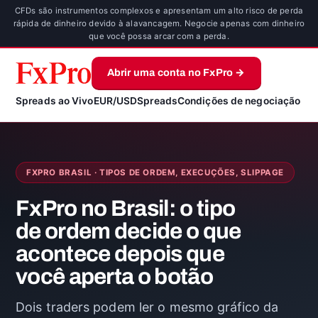
CFDs são instrumentos complexos e apresentam um alto risco de perda
rápida de dinheiro devido à alavancagem. Negocie apenas com dinheiro
que você possa arcar com a perda.
Abrir uma conta no FxPro →
Spreads ao Vivo
EUR/USD
Spreads
Condições de negociação
FXPRO BRASIL · TIPOS DE ORDEM, EXECUÇÕES, SLIPPAGE
FxPro no Brasil: o tipo
de ordem decide o que
acontece depois que
você aperta o botão
Dois traders podem ler o mesmo gráfico da