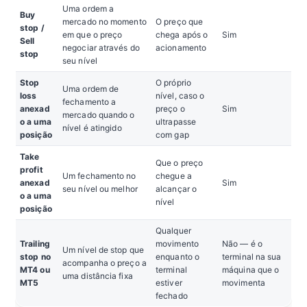
Uma ordem a
Buy
mercado no momento
O preço que
stop /
em que o preço
chega após o
Sim
Sell
negociar através do
acionamento
stop
seu nível
Stop
O próprio
Uma ordem de
loss
nível, caso o
fechamento a
anexad
preço o
Sim
mercado quando o
o a uma
ultrapasse
nível é atingido
posição
com gap
Take
Que o preço
profit
Um fechamento no
chegue a
anexad
Sim
seu nível ou melhor
alcançar o
o a uma
nível
posição
Qualquer
Trailing
movimento
Não — é o
Um nível de stop que
stop no
enquanto o
terminal na sua
acompanha o preço a
MT4 ou
terminal
máquina que o
uma distância fixa
MT5
estiver
movimenta
fechado