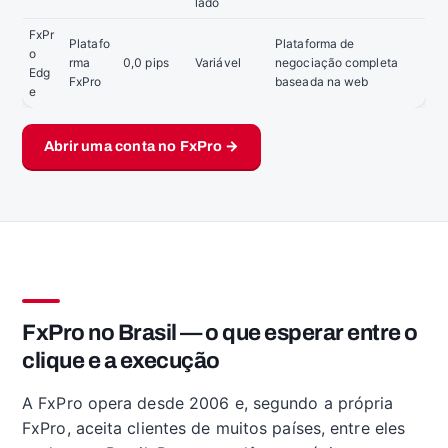
lado
FxPr
Platafo
Plataforma de
o
rma
0,0 pips
Variável
negociação completa
Edg
FxPro
baseada na web
e
Abrir uma conta no FxPro →
FxPro no Brasil — o que esperar entre o
clique e a execução
A FxPro opera desde 2006 e, segundo a própria
FxPro, aceita clientes de muitos países, entre eles