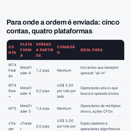
Para onde a ordem é enviada: cinco
contas, quatro plataformas
PLATA
SPREAD
CO
COMISSÃ
FORM
A PARTIR
IDEAL PARA
NTA
O
A
DE
MT4
MetaTr
Iniciantes que desejam
Padr
1,2 pips
Nenhum
ader 4
spreads “all-in”
ão
MT4
US$ 3,50
MetaTr
Operadores ativos que
Raw
0,0 pips
por lote por
ader 4
buscam spreads brutos
+
lado
MetaTr
Operadores de múltiplos
MT5
1,4 pips
Nenhum
ader 5
ativos, ações CFDs
US$ 3,50
cTra
cTrade
Especuladores e
0,0 pips
por lote por
der
r
operadores algorítmicos