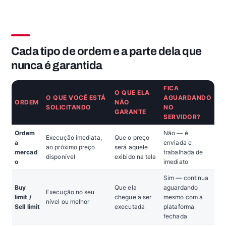
Cada tipo de ordem e a parte dela que
nunca é garantida
FICA
O QUE ELA
O QUE VOCÊ ESTÁ
AGUARDANDO
ORDEM
NÃO
SOLICITANDO
NO
GARANTE
SERVIDOR?
Ordem
Não — é
Execução imediata,
Que o preço
a
enviada e
ao próximo preço
será aquele
mercad
trabalhada de
disponível
exibido na tela
o
imediato
Sim — continua
Buy
Que ela
aguardando
Execução no seu
limit /
chegue a ser
mesmo com a
nível ou melhor
Sell limit
executada
plataforma
fechada